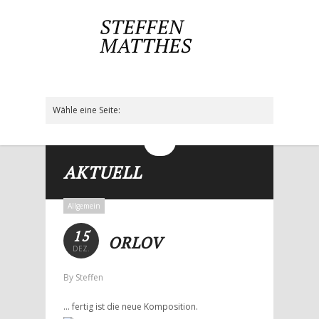
Wähle eine Seite:
Hide Navigation
Aktuell
Neuhof44
Polaportraits
Makromosaiken
Fotogalerie
Vita
Kontakt
Impressum/Datenschutz
AKTUELL
Allgemein
15
ORLOV
DEZ.
By Steffen
… fertig ist die neue Komposition.