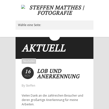
Wähle eine Seite:
Hide Navigation
Aktuell
Neuhof44
Polaportraits
Makromosaiken
Fotogalerie
Vita
Kontakt
Impressum/Datenschutz
AKTUELL
Neuhof44
LOB UND
16
ANERKENNUNG
NOV.
By Steffen
Vielen Dank an die zahlreichen Besucher und
deren großartige Anerkennung für meine
Arbeiten.